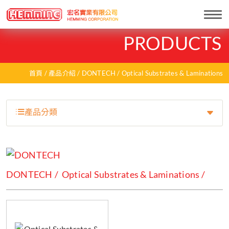
Togg
navi
PRODUCTS
首頁
產品介紹
DONTECH
Optical Substrates & Laminations
產品分類
DONTECH
Optical Substrates & Laminations