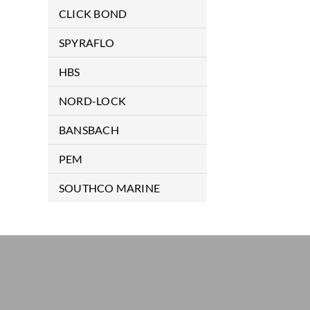
航空拉鉚釘及安裝拉槍
Special Application Products
CLICK BOND
Ancillary Products
膠合扣件
SPYRAFLO
ENHANCED DISPLAY
軸承
HBS
CD 電容式植釘機
NORD-LOCK
CDMi 數控電容式植釘機
安全環
BANSBACH
ISO 保溫釘植釘機
氣壓棒配件
PEM
SC/ARC 電弧式植釘機
基本型氣壓棒
自樁螺母
SOUTHCO MARINE
半自動植釘機
不銹鋼型氣壓棒
自樁螺絲
遊艇專用組件
CNC 自動化植釘機
鎖定型氣壓棒
自樁螺柱
手動植釘槍
牽引式氣壓棒
浮動螺絲
半自動植釘槍
牽引式固定氣壓棒
PCB/SMT 專用區
CNC 自動植釘槍
埋入銅柱