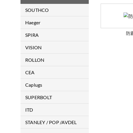
SOUTHCO
門鎖類
Haeger
緊固件
防
Haeger
SPIRA
鉸鏈
EMI Gaskets & Shielding
VISION
顯示螢幕支臂
Products
雷射焊接機
ROLLON
把手
導軌
CEA
伺服器水冷散熱機構件解決方
案
ARC WELDING
Caplugs
PLASMA CUTTING
保護蓋/保護塞
SUPERBOLT
RESISTANCE WELDING
超級螺母
ITD
德國品牌醫療推車
STANLEY / POP /AVDEL