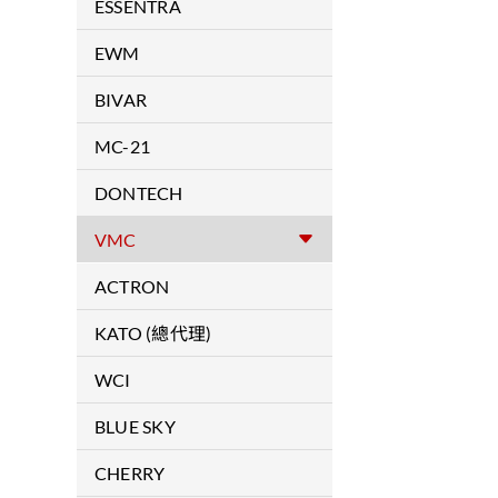
拉釘
ESSENTRA
拉帽
RICHCO / MOSS
EWM
安裝工具
焊接機
BIVAR
導光線材
MC-21
導光柱
複合材料
DONTECH
LED燈座組裝配件
Optical Substrates &
VMC
各式SMD-LED
Laminations
防震產品
ACTRON
各式LED
Optical Coatings
軍用滑軌 / 航空用滑軌
KATO (總代理)
LED照明模組
Colored Filters
無尾螺紋護套/安裝工具
WCI
各式LED支撐座
Conductive Coatings & Fine
Wire Meshes
COLDWORKING 增加孔周圍
PCB機械封裝配件
BLUE SKY
硬度
Dontech's VCF Series™
PCB電子封裝配件
軍規及航空扣件
CHERRY
Transparent Conductive Films