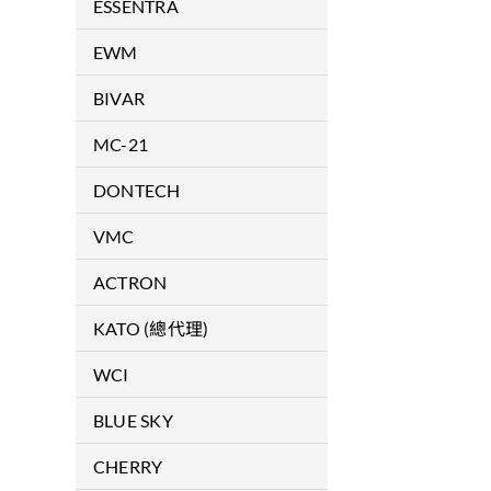
拉釘
ESSENTRA
拉帽
RICHCO / MOSS
EWM
安裝工具
焊接機
BIVAR
導光線材
MC-21
導光柱
複合材料
DONTECH
LED燈座組裝配件
Optical Substrates &
VMC
各式SMD-LED
Laminations
防震產品
ACTRON
各式LED
Optical Coatings
軍用滑軌 / 航空用滑軌
KATO (總代理)
LED照明模組
Colored Filters
無尾螺紋護套/安裝工具
WCI
各式LED支撐座
Conductive Coatings & Fine
Wire Meshes
COLDWORKING 增加孔周圍
PCB機械封裝配件
BLUE SKY
硬度
Dontech's VCF Series™
PCB電子封裝配件
軍規及航空扣件
CHERRY
Transparent Conductive Films