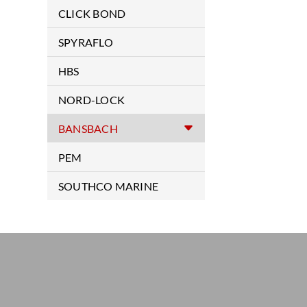
航空拉鉚釘及安裝拉槍
Special Application Products
CLICK BOND
Ancillary Products
膠合扣件
SPYRAFLO
ENHANCED DISPLAY
軸承
HBS
CD 電容式植釘機
NORD-LOCK
CDMi 數控電容式植釘機
安全環
BANSBACH
ISO 保溫釘植釘機
氣壓棒配件
PEM
SC/ARC 電弧式植釘機
基本型氣壓棒
自樁螺母
SOUTHCO MARINE
半自動植釘機
不銹鋼型氣壓棒
自樁螺絲
遊艇專用組件
CNC 自動化植釘機
鎖定型氣壓棒
自樁螺柱
手動植釘槍
牽引式氣壓棒
浮動螺絲
半自動植釘槍
牽引式固定氣壓棒
PCB/SMT 專用區
CNC 自動植釘槍
埋入銅柱