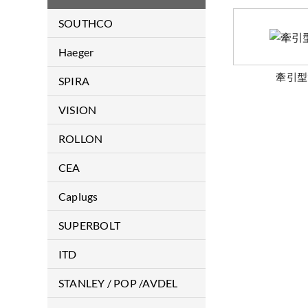
SOUTHCO
門鎖類
Haeger
緊固件
牽引型
Haeger
SPIRA
鉸鏈
EMI Gaskets & Shielding
VISION
顯示螢幕支臂
Products
雷射焊接機
ROLLON
把手
導軌
CEA
伺服器水冷散熱機構件解決方
案
ARC WELDING
Caplugs
PLASMA CUTTING
保護蓋/保護塞
SUPERBOLT
RESISTANCE WELDING
超級螺母
ITD
德國品牌醫療推車
STANLEY / POP /AVDEL