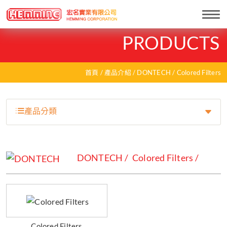
Togg
navi
PRODUCTS
首頁
產品介紹
DONTECH
Colored Filters
產品分類
DONTECH
Colored Filters
Colored Filters