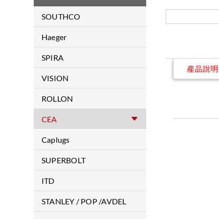
SOUTHCO
門鎖類
Haeger
緊固件
Haeger
SPIRA
產品說明
鉸鏈
EMI Gaskets & Shielding
VISION
顯示螢幕支臂
Products
雷射焊接機
ROLLON
把手
導軌
CEA
伺服器水冷散熱機構件解決方
案
ARC WELDING
Caplugs
PLASMA CUTTING
保護蓋/保護塞
SUPERBOLT
RESISTANCE WELDING
超級螺母
ITD
德國品牌醫療推車
STANLEY / POP /AVDEL