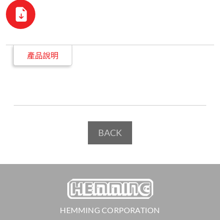
產品說明
BACK
HEMMING CORPORATION